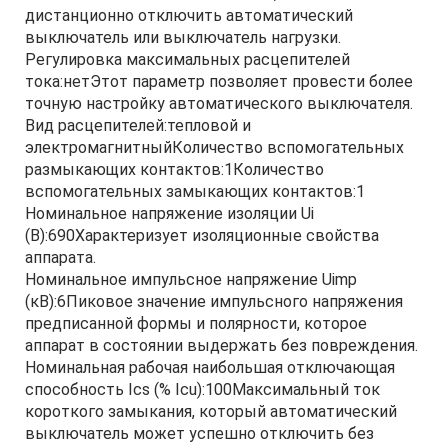
дистанционно отключить автоматический
выключатель или выключатель нагрузки.
Регулировка максимальных расцепителей
тока:нетЭтот параметр позволяет провести более
точную настройку автоматического выключателя.
Вид расцепителей:тепловой и
электромагнитныйКоличество вспомогательных
размыкающих контактов:1Количество
вспомогательных замыкающих контактов:1
Номинальное напряжение изоляции Ui
(В):690Характеризует изоляционные свойства
аппарата.
Номинальное импульсное напряжение Uimp
(кВ):6Пиковое значение импульсного напряжения
предписанной формы и полярности, которое
аппарат в состоянии выдержать без повреждения.
Номинальная рабочая наибольшая отключающая
способность Ics (% Icu):100Максимальный ток
короткого замыкания, который автоматический
выключатель может успешно отключить без