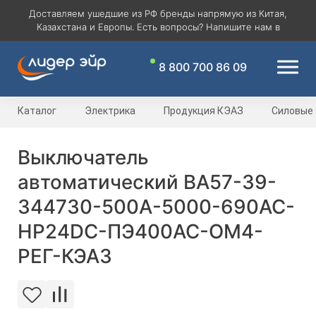
Доставляем ушедшие из РФ бренды напрямую из Китая,
Казахстана и Европы. Есть вопросы? Напишите нам в
8 800 700 86 09
Каталог
Электрика
Продукция КЭАЗ
Силовые
Выключатель
автоматический ВА57-39-
344730-500А-5000-690AC-
НР24DC-ПЭ400AC-ОМ4-
РЕГ-КЭАЗ