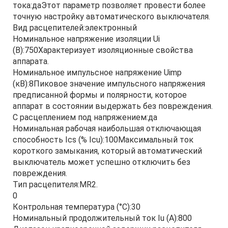
тока:даЭтот параметр позволяет провести более
точную настройку автоматического выключателя.
Вид расцепителей:электронный
Номинальное напряжение изоляции Ui
(В):750Характеризует изоляционные свойства
аппарата.
Номинальное импульсное напряжение Uimp
(кВ):8Пиковое значение импульсного напряжения
предписанной формы и полярности, которое
аппарат в состоянии выдержать без повреждения.
С расцеплением под напряжением:да
Номинальная рабочая наибольшая отключающая
способность Ics (% Icu):100Максимальный ток
короткого замыкания, который автоматический
выключатель может успешно отключить без
повреждения.
Тип расцепителя:MR2.
0
Контрольная температура (°С):30
Номинальный продолжительный ток Iu (А):800