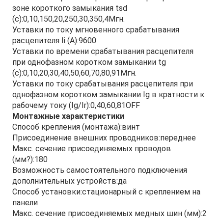
зоне короткого замыкания tsd
(с):0,10,150,20,250,30,350,4Мгн.
Уставки по току мгновенного срабатывания
расцепителя Ii (А):9600
Уставки по времени срабатывания расцепителя
при однофазном коротком замыкании tg
(с):0,10,20,30,40,50,60,70,80,91Мгн.
Уставки по току срабатывания расцепителя при
однофазном коротком замыкании Ig в кратности к
рабочему току (Ig/Ir):0,40,60,81OFF
Монтажные характеристики
Способ крепления (монтажа):винт
Присоединение внешних проводников:переднее
Макс. сечение присоединяемых проводов
(мм?):180
Возможность самостоятельного подключения
дополнительных устройств:да
Способ установки:стационарный с креплением на
панели
Макс. сечение присоединяемых медных шин (мм):2