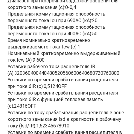
Диапазон краткосрочной задержки расцепителя
короткого замыкания (с):0-0,4
Предельная коммутационная способность
переменного тока Icu при 690AC (кА):20
Предельная коммутационная способность
переменного тока Icu при 400АС (кА):50
Время номинально кратковременно
выдерживаемого тока tcw (с):1
Номинальный кратковременно выдерживаемый
ток Icw (А):9 600
Уставки рабочего тока расцепителя IR
(А):320360400440480520560600640680720760800
Уставки по времени срабатывания расцепителя
при токе 6IR (с):0,5124OFF
Уставки по времени срабатывания расцепителя
при токе 6IR с функцией тепловая память
(с):24816OFF
Уставки по току срабатывания расцепителя в зоне
короткого замыкания Isd в кратности к рабочему
току (Isd/IR):1,52345678910
Уставки по времени срабатывания расцепителя в