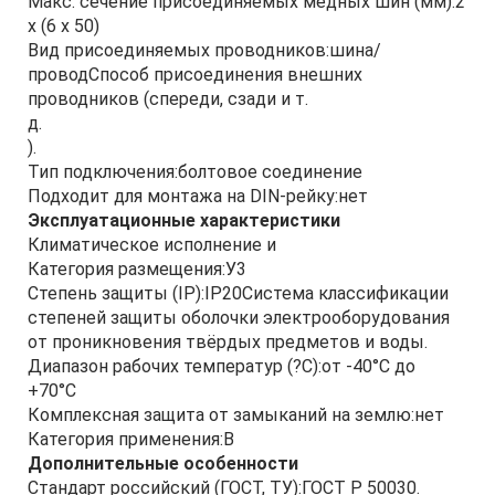
Макс. сечение присоединяемых медных шин (мм):2
х (6 х 50)
Вид присоединяемых проводников:шина/
проводСпособ присоединения внешних
проводников (спереди, сзади и т.
д.
).
Тип подключения:болтовое соединение
Подходит для монтажа на DIN-рейку:нет
Эксплуатационные характеристики
Климатическое исполнение и
Категория размещения:У3
Степень защиты (IP):IP20Система классификации
степеней защиты оболочки электрооборудования
от проникновения твёрдых предметов и воды.
Диапазон рабочих температур (?С):от -40°С до
+70°С
Комплексная защита от замыканий на землю:нет
Категория применения:B
Дополнительные особенности
Стандарт российский (ГОСТ, ТУ):ГОСТ Р 50030.