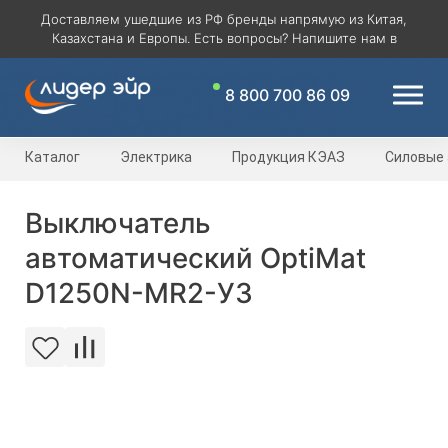
Доставляем ушедшие из РФ бренды напрямую из Китая,
Казахстана и Европы. Есть вопросы? Напишите нам в
8 800 700 86 09
Каталог
Электрика
Продукция КЭАЗ
Силовые
Выключатель
автоматический OptiMat
D1250N-MR2-У3