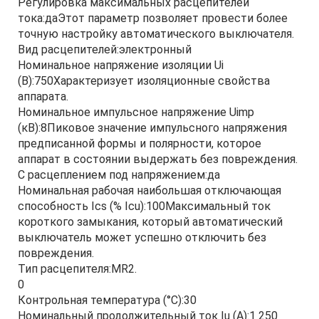
Регулировка максимальных расцепителей
тока:даЭтот параметр позволяет провести более
точную настройку автоматического выключателя.
Вид расцепителей:электронный
Номинальное напряжение изоляции Ui
(В):750Характеризует изоляционные свойства
аппарата.
Номинальное импульсное напряжение Uimp
(кВ):8Пиковое значение импульсного напряжения
предписанной формы и полярности, которое
аппарат в состоянии выдержать без повреждения.
С расцеплением под напряжением:да
Номинальная рабочая наибольшая отключающая
способность Ics (% Icu):100Максимальный ток
короткого замыкания, который автоматический
выключатель может успешно отключить без
повреждения.
Тип расцепителя:MR2.
0
Контрольная температура (°С):30
Номинальный продолжительный ток Iu (А):1 250