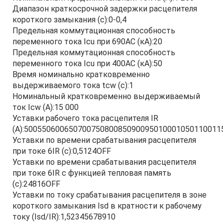
Диапазон краткосрочной задержки расцепителя
короткого замыкания (с):0-0,4
Предельная коммутационная способность
переменного тока Icu при 690AC (кА):20
Предельная коммутационная способность
переменного тока Icu при 400АС (кА):50
Время номинально кратковременно
выдерживаемого тока tcw (с):1
Номинальный кратковременно выдерживаемый
ток Icw (А):15 000
Уставки рабочего тока расцепителя IR
(А):50055060065070075080085090095010001050110011
Уставки по времени срабатывания расцепителя
при токе 6IR (с):0,5124OFF
Уставки по времени срабатывания расцепителя
при токе 6IR с функцией тепловая память
(с):24816OFF
Уставки по току срабатывания расцепителя в зоне
короткого замыкания Isd в кратности к рабочему
току (Isd/IR):1,52345678910