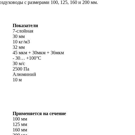
уховоды с размерами 100, 125, 160 и 200 мм.
Показатели
7-слойная
30 мм
10 кг/м3
32 мм
45 мкм + 30мкм + 36мкм
- 30… +100°С
30 м/с
2500 Па
Алюминий
10 м
Применяется на сечение
100 мм
125 мм
160 мм