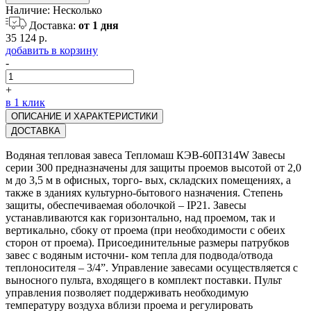
Наличие:
Несколько
Доставка:
от 1 дня
35 124 р.
добавить в корзину
-
+
в 1 клик
ОПИСАНИЕ И ХАРАКТЕРИСТИКИ
ДОСТАВКА
Водяная тепловая завеса Тепломаш КЭВ-60П314W Завесы
серии 300 предназначены для защиты проемов высотой от 2,0
м до 3,5 м в офисных, торго- вых, складских помещениях, а
также в зданиях культурно-бытового назначения. Степень
защиты, обеспечиваемая оболочкой – IP21. Завесы
устанавливаются как горизонтально, над проемом, так и
вертикально, сбоку от проема (при необходимости с обеих
сторон от проема). Присоединительные размеры патрубков
завес с водяным источни- ком тепла для подвода/отвода
теплоносителя – 3/4”. Управление завесами осуществляется с
выносного пульта, входящего в комплект поставки. Пульт
управления позволяет поддерживать необходимую
температуру воздуха вблизи проема и регулировать