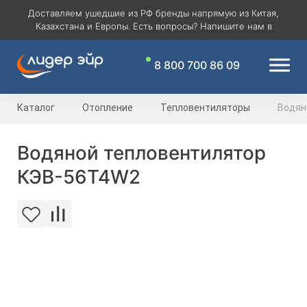
Доставляем ушедшие из РФ бренды напрямую из Китая,
Казахстана и Европы. Есть вопросы? Напишите нам в
8 800 700 86 09
Каталог
Отопление
Тепловентиляторы
Водян
Водяной тепловентилятор
КЭВ-56T4W2