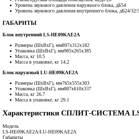
Уровень звукового давления наружного блока, дБ
54
Уровень звукового давления внутреннего блока, дБ
24/32/
ГАБАРИТЫ
Блок внутренний LS-HE09KAE2A
Размеры (ШхВхГ), мм
897x312x182
Упаковка (ШхВхГ), мм
985x265x385
Масса, кг
10.5
Масса в упаковке, кг
14.2
Блок наружный LU-HE09KAE2A
Размеры (ШхВхГ), мм
765x555x303
Упаковка (ШхВхГ), мм
887x610x337
Масса, кг
26.7
Масса в упаковке, кг
29.1
Характеристики СПЛИТ-СИСТЕМА L
Модель
LS-HE09KAE2A/LU-HE09KAE2A
Габариты