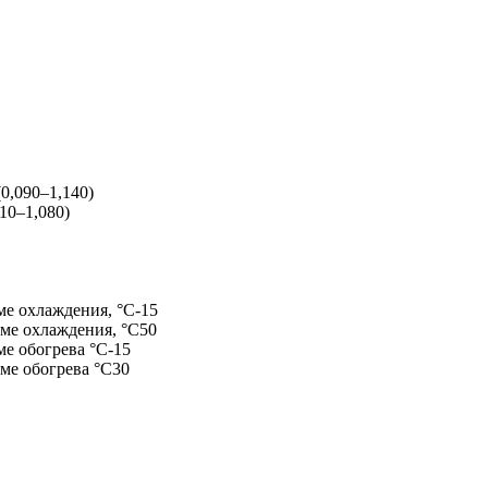
(0,090–1,140)
110–1,080)
ме охлаждения, °С
-15
ме охлаждения, °С
50
ме обогрева °С
-15
ме обогрева °С
30