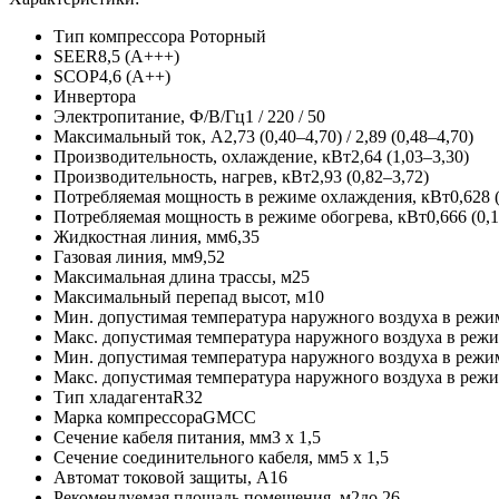
Тип компрессора
Роторный
SEER
8,5 (А+++)
SCOP
4,6 (А++)
Инвертор
а
Электропитание, Ф/В/Гц
1 / 220 / 50
Максимальный ток, А
2,73 (0,40–4,70) / 2,89 (0,48–4,70)
Производительность, охлаждение, кВт
2,64 (1,03–3,30)
Производительность, нагрев, кВт
2,93 (0,82–3,72)
Потребляемая мощность в режиме охлаждения, кВт
0,628 
Потребляемая мощность в режиме обогрева, кВт
0,666 (0,
Жидкостная линия, мм
6,35
Газовая линия, мм
9,52
Максимальная длина трассы, м
25
Максимальный перепад высот, м
10
Мин. допустимая температура наружного воздуха в режи
Макс. допустимая температура наружного воздуха в режи
Мин. допустимая температура наружного воздуха в режи
Макс. допустимая температура наружного воздуха в режи
Тип хладагента
R32
Марка компрессора
GMCC
Сечение кабеля питания, мм
3 х 1,5
Сечение соединительного кабеля, мм
5 х 1,5
Автомат токовой защиты, A
16
Рекомендуемая площадь помещения, м2
до 26