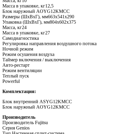
Масса, кг10
Масса в упаковке, кг12,5
Блок наружный AOYG12KMCC
Размеры (ШхВхГ), мм663x541x290
Упаковка (ШхВхГ), мм804x602x375
Масса, кг24
Масса в упаковке, кг27
Самодиагностика
Регулировка направления воздушного потока
Ночной режим
Режим осушения воздуха
Таймер включения / выключения
Авто-рестарт
Режим вентиляции
Теплый пуск
Powerful
Комплектация:
Блок внутренний ASYG12KMCC
Блок наружный AOYG12KMCC
Производитель
Производитель Fujitsu
Серия Genios
Тип Настенная сплит-система