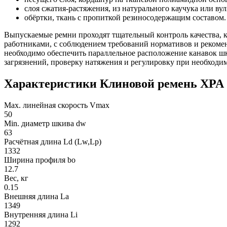
слоя сжатия-растяжения, из натурального каучука или ву
обёртки, ткань с пропиткой резиносодержащим составом.
Выпускаемые ремни проходят тщательный контроль качества,
работниками, с соблюдением требований нормативов и рекоме
необходимо обеспечить параллельное расположение канавок шк
загрязнений, проверку натяжения и регулировку при необходи
Характеристики Клиновой ремень XPA 
Max. линейная скорость Vmax
50
Min. диаметр шкива dw
63
Расчётная длина Ld (Lw,Lp)
1332
Ширина профиля bo
12.7
Вес, кг
0.15
Внешняя длина La
1349
Внутренняя длина Li
1292