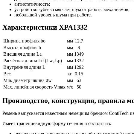
антистатичность;
устройство зубьев смягчает шум от работы механизмов;
небольшой уровень шума при работе.
Характеристики XPA1332
Ширина профиля bo
мм
12,7
Высота профиля h
мм
9
Внешняя длина La
мм
1349
Расчётная длина Ld (Lw, Lp)
мм
1332
Внутренняя длина L
мм
1292
Вес
кг
0,15
Min. диаметр шкива dw
мм
63
Max. линейная скорость Vmax
м/с
50
Производство, конструкция, правила м
Ремень выпускается известным немецким брендом ContiTech из
Имеет трапециевидную форму сечения и состоит из:
несущего слоя, кордшнур на тканевой полиамидной основ