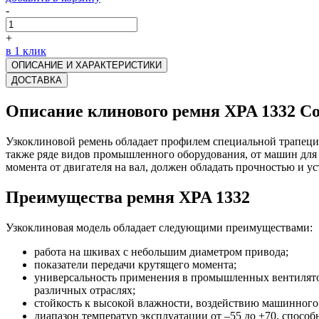
-
+
в 1 клик
ОПИСАНИЕ И ХАРАКТЕРИСТИКИ
ДОСТАВКА
Описание клинового ремня XPA 1332 Co
Узкоклиновой ремень обладает профилем специальной трапеци
также ряде видов промышленного оборудования, от машин для 
момента от двигателя на вал, должен обладать прочностью и у
Преимущества ремня XPA 1332
Узкоклиновая модель обладает следующими преимуществами:
работа на шкивах с небольшим диаметром привода;
показатели передачи крутящего момента;
универсальность применения в промышленных вентилятор
различных отраслях;
стойкость к высокой влажности, воздействию машинного 
диапазон температур эксплуатации от –55 до +70, способ