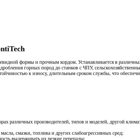
ntiTech
евидной формы и прочным кордом. Устанавливается в различных
дробления горных пород до станков с ЧПУ, сельскохозяйственн
стойчивостью к износу, длительным сроком службы, что обеспеч
ах различных производителей, типов и моделей, другой клима
масла, смазки, топлива и других слабоагрессивных сред;
ность выдерживать их резкие перепады;