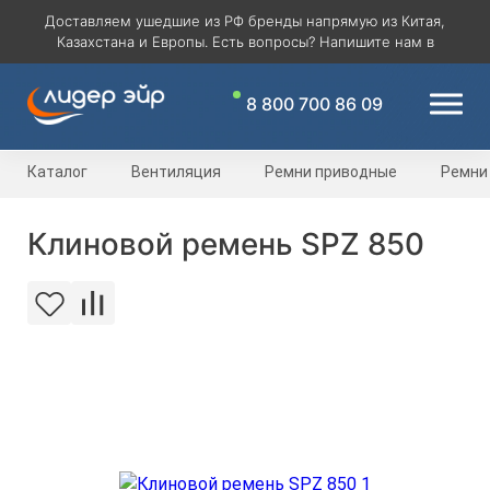
Доставляем ушедшие из РФ бренды напрямую из Китая,
Казахстана и Европы. Есть вопросы? Напишите нам в
8 800 700 86 09
Каталог
Вентиляция
Ремни приводные
Ремни
Клиновой ремень SPZ 850