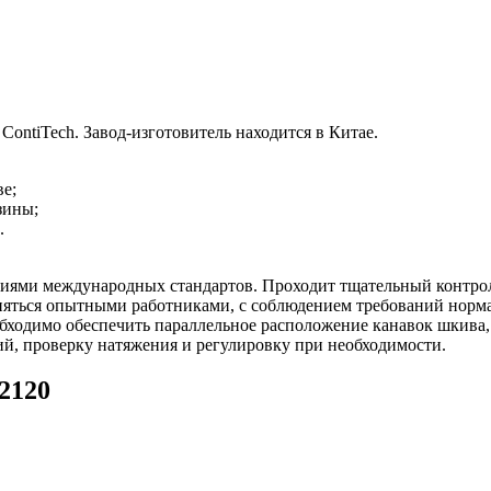
ontiTech. Завод-изготовитель находится в Китае.
е;
зины;
.
аниями международных стандартов. Проходит тщательный контро
няться опытными работниками, с соблюдением требований норм
ходимо обеспечить параллельное расположение канавок шкива, а
й, проверку натяжения и регулировку при необходимости.
2120