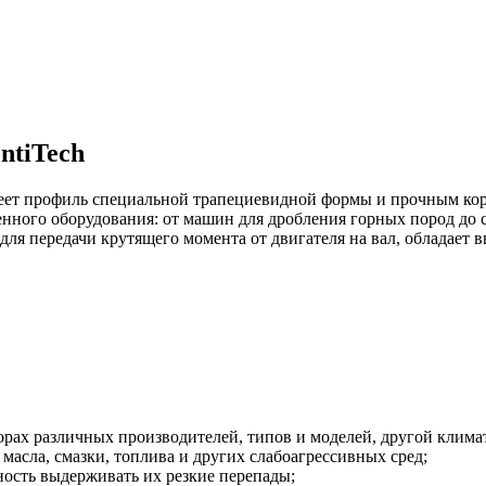
ntiTech
меет профиль специальной трапециевидной формы и прочным кор
енного оборудования: от машин для дробления горных пород до
для передачи крутящего момента от двигателя на вал, обладает
ах различных производителей, типов и моделей, другой клима
масла, смазки, топлива и других слабоагрессивных сред;
ность выдерживать их резкие перепады;