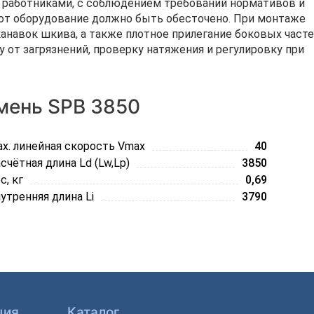
работниками, с соблюдением требований нормативов и
от оборудование должно быть обесточено. При монтаже
анавок шкива, а также плотное прилегание боковых часте
 от загрязнений, проверку натяжения и регулировку при
мень SPB 3850
x. линейная скорость Vmax
40
счётная длина Ld (Lw,Lp)
3850
с, кг
0,69
утренняя длина Li
3790
ция
Каталог