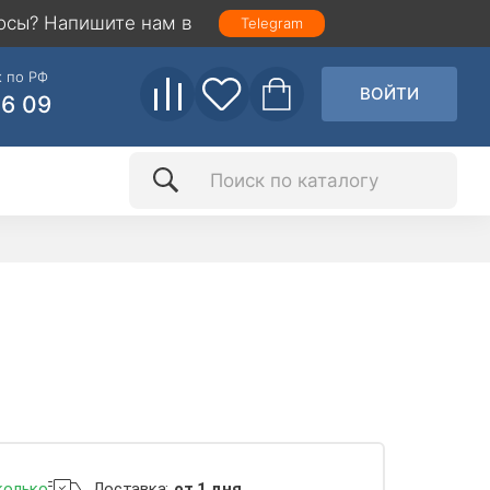
осы? Напишите нам в
Telegram
 по РФ
ВОЙТИ
86 09
колько
Доставка:
от 1 дня