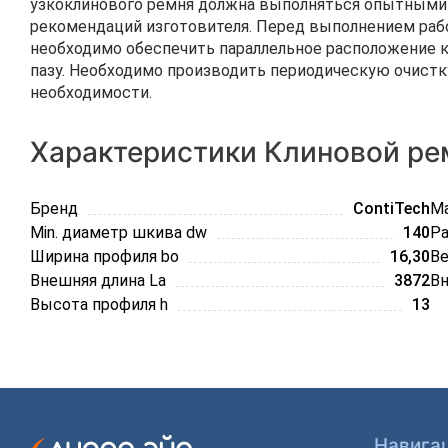
узкоклинового ремня должна выполняться опытными 
рекомендаций изготовителя. Перед выполнением раб
необходимо обеспечить параллельное расположение к
пазу. Необходимо производить периодическую очистку
необходимости.
Характеристики Клиновой ре
Бренд
ContiTech
Ma
Min. диаметр шкива dw
140
Ра
Ширина профиля bo
16,30
Ве
Внешняя длина La
3872
Вн
Высота профиля h
13
Навига