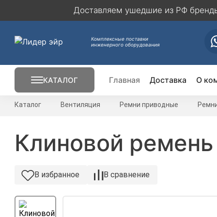
Доставляем ушедшие из РФ бренды 
Комплексные поставки
инженерного оборудования
Главная
Доставка
О ко
КАТАЛОГ
Кондиционирование
Каталог
Вентиляция
Ремни приводные
Ремн
Вентиляция
Клиновой ремень
Отопление
В избранное
В сравнение
Электрика
Вентиляторы