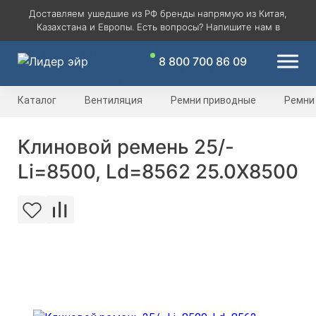
Доставляем ушедшие из РФ бренды напрямую из Китая,
Казахстана и Европы. Есть вопросы? Напишите нам в
8 800 700 86 09
Каталог
Вентиляция
Ремни приводные
Ремни
Клиновой ремень 25/-
Li=8500, Ld=8562 25.0X8500