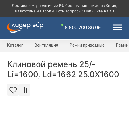
Доставляем ушедшие из РФ бренды напрямую из Китая,
Казахстана и Европы. Есть вопросы? Напишите нам в
8 800 700 86 09
Каталог
Вентиляция
Ремни приводные
Ремни
Клиновой ремень 25/-
Li=1600, Ld=1662 25.0X1600