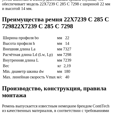
обеспечивает модель 22X7239 C 285 C 7298 с шириной 22 мм
и высотой 14 мм.
Преимущества ремня 22X7239 C 285 C
729822X7239 C 285 C 7298
Ширина профиля bo
мм
22
Высота профиля h
мм
14
Внешняя длина La
мм
7327
Расчётная длина Ld (Lw, Lp)
мм
7298
Внутренняя длина L
мм
7239
Вес
кг
2,19
Min. диаметр шкива dw
мм
180
Max. линейная скорость Vmax
м/с
40
Производство, конструкция, правила
монтажа
Ремень выпускается известным немецким брендом ContiTech
из качественных материалов, в соответствии с требованиями