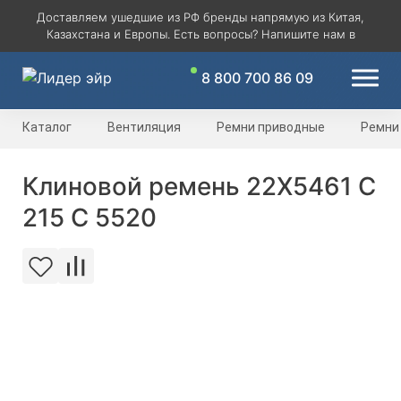
Доставляем ушедшие из РФ бренды напрямую из Китая,
Казахстана и Европы. Есть вопросы? Напишите нам в
8 800 700 86 09
Каталог
Вентиляция
Ремни приводные
Ремни
Клиновой ремень 22X5461 C
215 C 5520