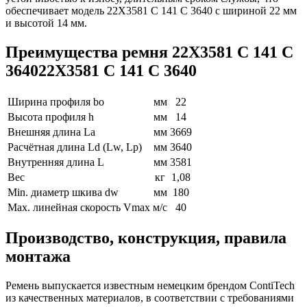
обеспечивает модель 22X3581 C 141 C 3640 с шириной 22 мм
и высотой 14 мм.
Преимущества ремня 22X3581 C 141 C
364022X3581 C 141 C 3640
Ширина профиля bo
мм
22
Высота профиля h
мм
14
Внешняя длина La
мм
3669
Расчётная длина Ld (Lw, Lp)
мм
3640
Внутренняя длина L
мм
3581
Вес
кг
1,08
Min. диаметр шкива dw
мм
180
Max. линейная скорость Vmax
м/с
40
Производство, конструкция, правила
монтажа
Ремень выпускается известным немецким брендом ContiTech
из качественных материалов, в соответствии с требованиями