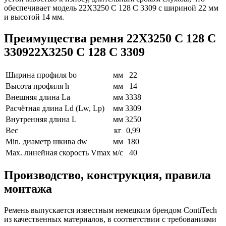
обеспечивает модель 22X3250 C 128 C 3309 с шириной 22 мм
и высотой 14 мм.
Преимущества ремня 22X3250 C 128 C
330922X3250 C 128 C 3309
Ширина профиля bo
мм
22
Высота профиля h
мм
14
Внешняя длина La
мм
3338
Расчётная длина Ld (Lw, Lp)
мм
3309
Внутренняя длина L
мм
3250
Вес
кг
0,99
Min. диаметр шкива dw
мм
180
Max. линейная скорость Vmax
м/с
40
Производство, конструкция, правила
монтажа
Ремень выпускается известным немецким брендом ContiTech
из качественных материалов, в соответствии с требованиями