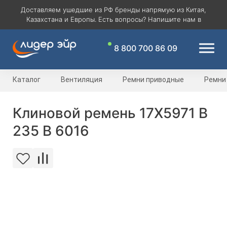
Доставляем ушедшие из РФ бренды напрямую из Китая,
Казахстана и Европы. Есть вопросы? Напишите нам в
8 800 700 86 09
Каталог
Вентиляция
Ремни приводные
Ремни
Клиновой ремень 17Х5971 B
235 В 6016