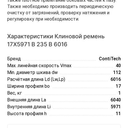
также плотное прилегание боковых частей к пазу.
Также необходимо производить периодическую
очистку от загрязнений, проверку натяжения и
регулировку при необходимости.
Характеристики Клиновой ремень
17Х5971 B 235 В 6016
Бренд
ContiTech
Max. линейная скорость Vmax
40
Min. диаметр шкива dw
112
Расчётная длина Ld (Lw,Lp)
6016
Ширина профиля bo
17
Вес, кг
1
Внешняя длина La
6040
Внутренняя длина Li
5971
Высота профиля h
11