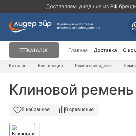
Доставляем ушедшие из РФ бренды 
Комплексные поставки
инженерного оборудования
Главная
Доставка
О ко
КАТАЛОГ
Кондиционирование
Каталог
Вентиляция
Ремни приводные
Ремн
Вентиляция
Клиновой ремень 
Отопление
В избранное
В сравнение
Электрика
Вентиляторы