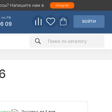
осы? Напишите нам в
Telegram
 по РФ
ВОЙТИ
86 09
6
колько
Доставка:
от 1 дня