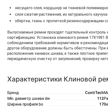
несущего слоя, кордшнур на тканевой полиамидно
слоя сжатия-растяжения, из натурального каучука
обёртки, ткань с пропиткой резиносодержащим с
Выпускаемые ремни проходят тщательный контроль к
сертификацию. Установка клинового ремня 17Х1981 B
соблюдением требований нормативов и рекомендаций
другое оборудование должны быть обесточены. При 
расположение канавок шкива, а также плотное прилег
периодическую очистку от загрязнений, проверку нат
Характеристики Клиновой рем
Бренд
ContiTech
Ma
Min. диаметр шкива dw
112
Ра
Ширина профиля bo
17
Ве