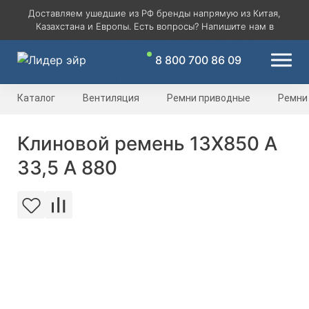
Доставляем ушедшие из РФ бренды напрямую из Китая,
Казахстана и Европы. Есть вопросы? Напишите нам в
8 800 700 86 09
Каталог
Вентиляция
Ремни приводные
Ремни
Клиновой ремень 13Х850 A
33,5 А 880