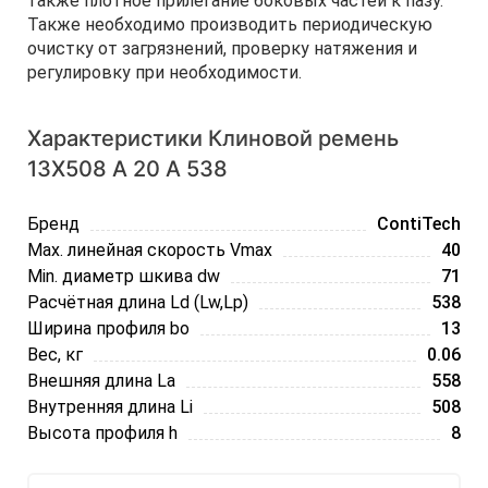
также плотное прилегание боковых частей к пазу.
Также необходимо производить периодическую
очистку от загрязнений, проверку натяжения и
регулировку при необходимости.
Характеристики Клиновой ремень
13Х508 A 20 А 538
Бренд
ContiTech
Max. линейная скорость Vmax
40
Min. диаметр шкива dw
71
Расчётная длина Ld (Lw,Lp)
538
Ширина профиля bo
13
Вес, кг
0.06
Внешняя длина La
558
Внутренняя длина Li
508
Высота профиля h
8