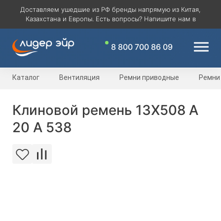
Доставляем ушедшие из РФ бренды напрямую из Китая,
Казахстана и Европы. Есть вопросы? Напишите нам в
8 800 700 86 09
Каталог
Вентиляция
Ремни приводные
Ремни
Клиновой ремень 13Х508 A
20 А 538