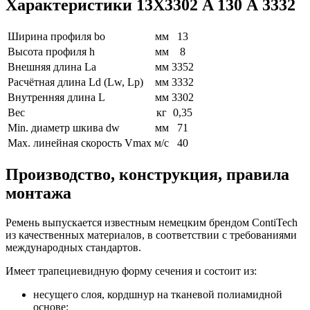
Характеристики 13Х3302 A 130 А 3332
Ширина профиля bo
мм
13
Высота профиля h
мм
8
Внешняя длина La
мм
3352
Расчётная длина Ld (Lw, Lp)
мм
3332
Внутренняя длина L
мм
3302
Вес
кг
0,35
Min. диаметр шкива dw
мм
71
Max. линейная скорость Vmax
м/с
40
Производство, конструкция, правила
монтажа
Ремень выпускается известным немецким брендом ContiTech
из качественных материалов, в соответствии с требованиями
международных стандартов.
Имеет трапециевидную форму сечения и состоит из:
несущего слоя, кордшнур на тканевой полиамидной
основе;