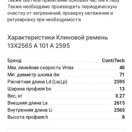
также плотное прилегание боковых частей к пазу.
Также необходимо производить периодическую
очистку от загрязнений, проверку натяжения и
регулировку при необходимости.
Характеристики Клиновой ремень
13Х2565 A 101 А 2595
Бренд
ContiTech
Max. линейная скорость Vmax
40
Min. диаметр шкива dw
71
Расчётная длина Ld (Lw,Lp)
2595
Ширина профиля bo
13
Вес, кг
0.27
Внешняя длина La
2615
Внутренняя длина Li
2565
Высота профиля h
8