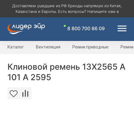
Доставляем ушедшие из РФ бренды напрямую из Китая,
Казахстана и Европы. Есть вопросы? Напишите нам в
8 800 700 86 09
Каталог
Вентиляция
Ремни приводные
Ремни
Клиновой ремень 13Х2565 A
101 А 2595