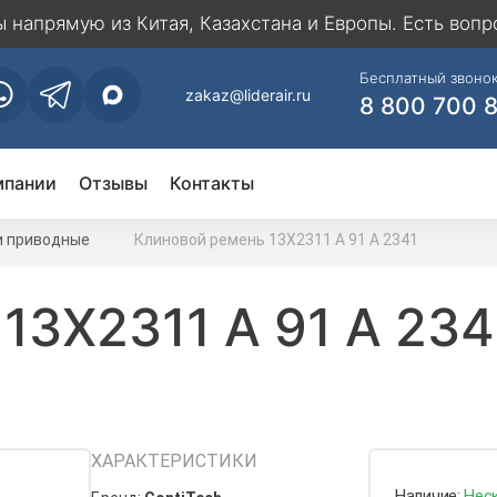
напрямую из Китая, Казахстана и Европы. Есть вопр
Бесплатный звонок
zakaz@liderair.ru
8 800 700 
мпании
Отзывы
Контакты
и приводные
Клиновой ремень 13Х2311 A 91 А 2341
13Х2311 A 91 А 234
ХАРАКТЕРИСТИКИ
Наличие:
Нес