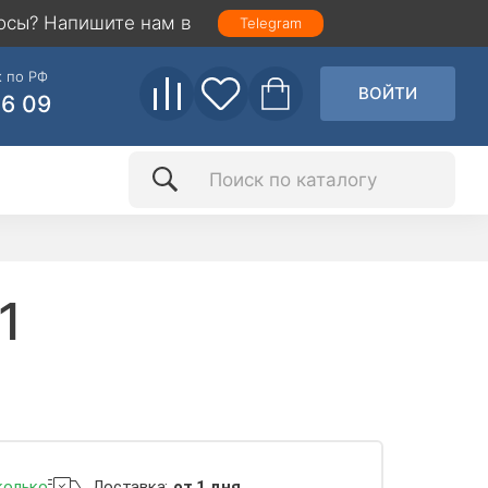
осы? Напишите нам в
Telegram
 по РФ
ВОЙТИ
86 09
1
колько
Доставка:
от 1 дня