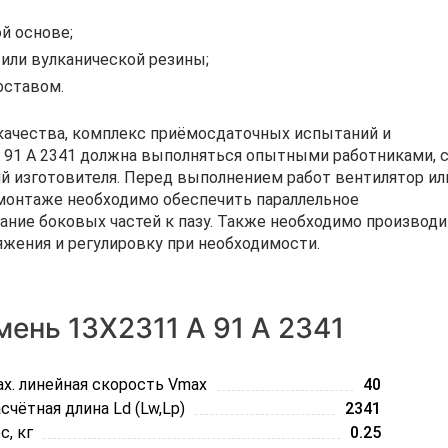
й основе;
 или вулканической резины;
оставом.
ачества, комплекс приёмосдаточных испытаний и
 91 А 2341 должна выполняться опытными работниками, 
 изготовителя. Перед выполнением работ вентилятор ил
монтаже необходимо обеспечить параллельное
ание боковых частей к пазу. Также необходимо производ
яжения и регулировку при необходимости.
ень 13Х2311 A 91 А 2341
x. линейная скорость Vmax
40
счётная длина Ld (Lw,Lp)
2341
с, кг
0.25