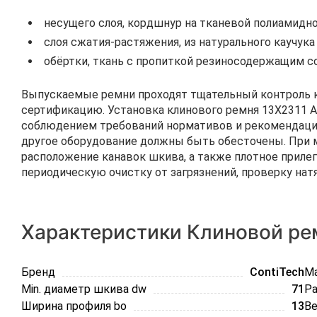
несущего слоя, кордшнур на тканевой полиамидно
слоя сжатия-растяжения, из натурального каучука
обёртки, ткань с пропиткой резиносодержащим с
Выпускаемые ремни проходят тщательный контроль к
сертификацию. Установка клинового ремня 13Х2311 A
соблюдением требований нормативов и рекомендаций
другое оборудование должны быть обесточены. При 
расположение канавок шкива, а также плотное прилег
периодическую очистку от загрязнений, проверку нат
Характеристики Клиновой рем
Бренд
ContiTech
Ma
Min. диаметр шкива dw
71
Ра
Ширина профиля bo
13
Ве