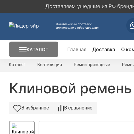
Доставляем ушедшие из РФ бренды 
Комплексные поставки
инженерного оборудования
Главная
Доставка
О ко
КАТАЛОГ
Кондиционирование
Каталог
Вентиляция
Ремни приводные
Ремн
Вентиляция
Клиновой ремень 
Отопление
В избранное
В сравнение
Электрика
Вентиляторы