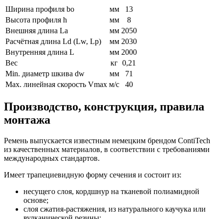
Ширина профиля bo
мм
13
Высота профиля h
мм
8
Внешняя длина La
мм
2050
Расчётная длина Ld (Lw, Lp)
мм
2030
Внутренняя длина L
мм
2000
Вес
кг
0,21
Min. диаметр шкива dw
мм
71
Max. линейная скорость Vmax
м/с
40
Производство, конструкция, правила
монтажа
Ремень выпускается известным немецким брендом ContiTech
из качественных материалов, в соответствии с требованиями
международных стандартов.
Имеет трапециевидную форму сечения и состоит из:
несущего слоя, кордшнур на тканевой полиамидной
основе;
слоя сжатия-растяжения, из натурального каучука или
вулканической резины;