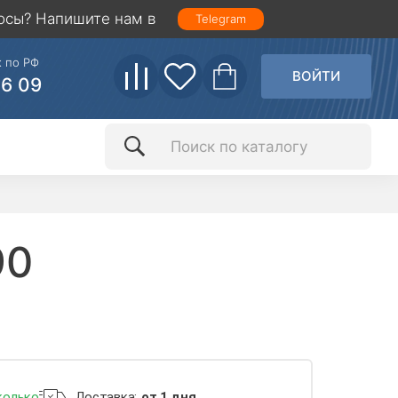
осы? Напишите нам в
Telegram
 по РФ
ВОЙТИ
86 09
90
колько
Доставка:
от 1 дня