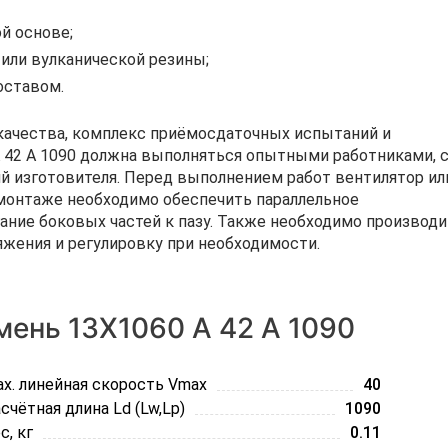
й основе;
 или вулканической резины;
оставом.
ачества, комплекс приёмосдаточных испытаний и
 42 А 1090 должна выполняться опытными работниками, 
 изготовителя. Перед выполнением работ вентилятор ил
монтаже необходимо обеспечить параллельное
ание боковых частей к пазу. Также необходимо производ
яжения и регулировку при необходимости.
ень 13Х1060 A 42 А 1090
x. линейная скорость Vmax
40
счётная длина Ld (Lw,Lp)
1090
с, кг
0.11