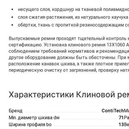
несущего слоя, кордшнур на тканевой полиамидно
слоя сжатия-растяжения, из натурального каучука
обёртки, ткань с пропиткой резиносодержащим с
Выпускаемые ремни проходят тщательный контроль к
сертификацию. Установка клинового ремня 13Х1060 A
соблюдением требований нормативов и рекомендаций
другое оборудование должны быть обесточены. При 
расположение канавок шкива, а также плотное прилег
периодическую очистку от загрязнений, проверку нат
Характеристики Клиновой рем
Бренд
ContiTech
Ma
Min. диаметр шкива dw
71
Ра
Ширина профиля bo
13
Ве