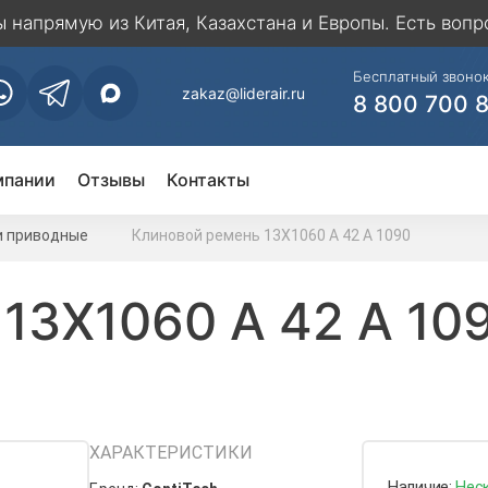
напрямую из Китая, Казахстана и Европы. Есть вопр
Бесплатный звонок
zakaz@liderair.ru
8 800 700 
мпании
Отзывы
Контакты
и приводные
Клиновой ремень 13Х1060 A 42 А 1090
13Х1060 A 42 А 10
ХАРАКТЕРИСТИКИ
Наличие:
Нес