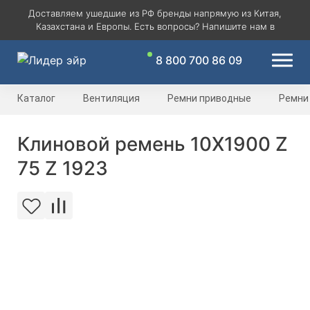
Доставляем ушедшие из РФ бренды напрямую из Китая,
Казахстана и Европы. Есть вопросы? Напишите нам в
8 800 700 86 09
Каталог
Вентиляция
Ремни приводные
Ремни
Клиновой ремень 10Х1900 Z
75 Z 1923