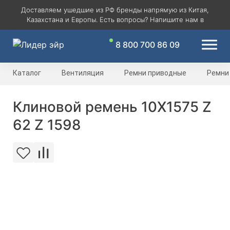
Доставляем ушедшие из РФ бренды напрямую из Китая,
Казахстана и Европы. Есть вопросы? Напишите нам в
8 800 700 86 09
Каталог
Вентиляция
Ремни приводные
Ремни
Клиновой ремень 10Х1575 Z
62 Z 1598