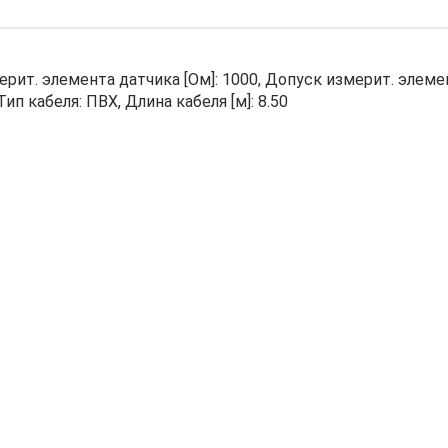
мерит. элемента датчика [Ом]: 1000, Допуск измерит. элеме
ип кабеля: ПВХ, Длина кабеля [м]: 8.50