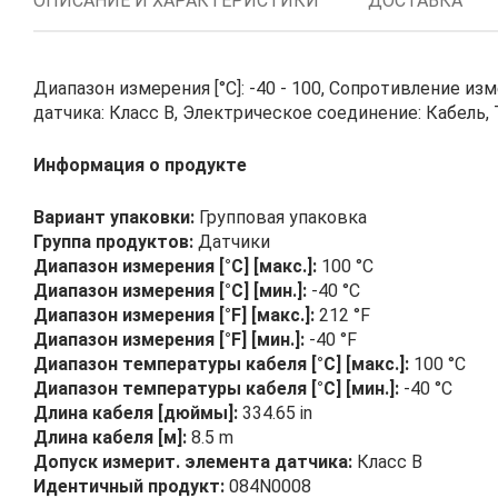
ОПИСАНИЕ И ХАРАКТЕРИСТИКИ
ДОСТАВКА
Диапазон измерения [°C]: -40 - 100, Сопротивление из
датчика: Класс B, Электрическое соединение: Кабель, Т
Информация о продукте
Вариант упаковки:
Групповая упаковка
Группа продуктов:
Датчики
Диапазон измерения [°C] [макс.]:
100 °C
Диапазон измерения [°C] [мин.]:
-40 °C
Диапазон измерения [°F] [макс.]:
212 °F
Диапазон измерения [°F] [мин.]:
-40 °F
Диапазон температуры кабеля [°C] [макс.]:
100 °C
Диапазон температуры кабеля [°C] [мин.]:
-40 °C
Длина кабеля [дюймы]:
334.65 in
Длина кабеля [м]:
8.5 m
Допуск измерит. элемента датчика:
Класс B
Идентичный продукт:
084N0008