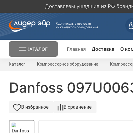
Доставляем ушедшие из РФ бренды 
Комплексные поставки
инженерного оборудования
Главная
Доставка
О ко
КАТАЛОГ
Кондиционирование
Каталог
Компрессорное оборудование
Компрессо
Вентиляция
Danfoss 097U0063
Отопление
В избранное
В сравнение
Электрика
Вентиляторы