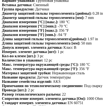
Вариант упаковки:
Групповая упаковка
Вставка датчика:
Сменный
Группа продуктов:
Датчики
Диаметр защитной гильзы термоэлемента [дюймы]:
0.28 in
Диаметр защитной гильзы термоэлемента [мм]:
7 mm
Диапазон измерения [°C] [макс.]:
180 °C
Диапазон измерения [°C] [мин.]:
-70 °C
Диапазон измерения [°F] [макс.]:
356 °F
Диапазон измерения [°F] [мин.]:
-94 °F
Длина защитной гильзы термоэлемента[дюймы]:
1.97 in
Длина защитной гильзы термоэлемента [мм]:
50 mm
Допуск измерит. элемента датчика:
Класс B
Измерит. элемент датчика [шт]:
1 pc
Кол-во клемм [шт.]:
3 pc
Количество в упаковке:
12 pc
Макс. температура окружающей среды [°C]:
180 °C
Макс. температура окружающей среды [°F]:
356 °F
Материал защитной трубки:
Нержавеющая сталь
Название продукта:
Датчик температуры
Название семейства изделий:
AKS
Примечания по технологическому соединению:
Под сварку
Провода [шт.]:
2 pc
Размер технологического разъема:
22
Сопротивление измерит. элемента датчика [Ом]:
1000 Ohm
Стандарт измерит. элемента датчика:
EN 60751