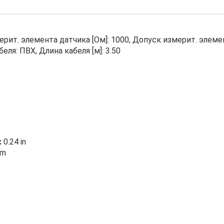
мерит. элемента датчика [Ом]: 1000, Допуск измерит. элеме
еля: ПВХ, Длина кабеля [м]: 3.50
:
0.24 in
mm