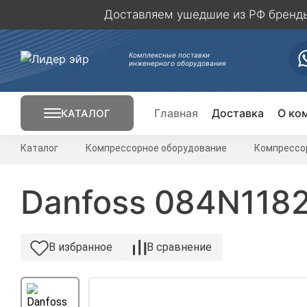
Доставляем ушедшие из РФ бренды 
Комплексные поставки
инженерного оборудования
Главная
Доставка
О ко
КАТАЛОГ
Кондиционирование
Каталог
Компрессорное оборудование
Компрессо
Вентиляция
Danfoss 084N1182
Отопление
В избранное
В сравнение
Электрика
Вентиляторы