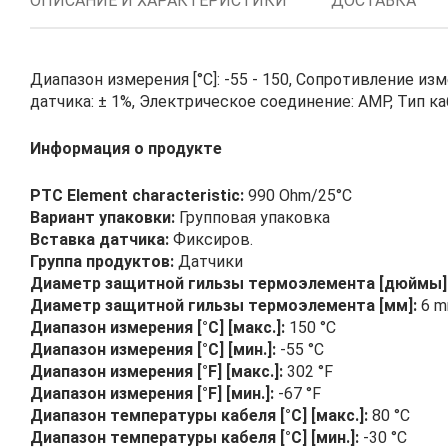
ОПИСАНИЕ И ХАРАКТЕРИСТИКИ
ДОСТАВКА
Диапазон измерения [°C]: -55 - 150, Сопротивление из
датчика: ± 1%, Электрическое соединение: AMP, Тип каб
Информация о продукте
PTC Element characteristic:
990 Ohm/25°C
Вариант упаковки:
Групповая упаковка
Вставка датчика:
Фиксиров.
Группа продуктов:
Датчики
Диаметр защитной гильзы термоэлемента [дюймы]
Диаметр защитной гильзы термоэлемента [мм]:
6 
Диапазон измерения [°C] [макс.]:
150 °C
Диапазон измерения [°C] [мин.]:
-55 °C
Диапазон измерения [°F] [макс.]:
302 °F
Диапазон измерения [°F] [мин.]:
-67 °F
Диапазон температуры кабеля [°C] [макс.]:
80 °C
Диапазон температуры кабеля [°C] [мин.]:
-30 °C