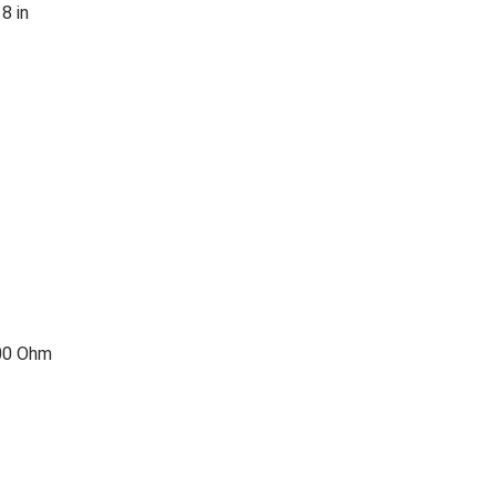
8 in
0 Ohm