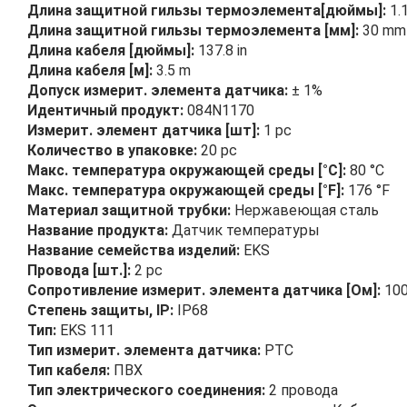
Длина защитной гильзы термоэлемента[дюймы]:
1.1
Длина защитной гильзы термоэлемента [мм]:
30 mm
Длина кабеля [дюймы]:
137.8 in
Длина кабеля [м]:
3.5 m
Допуск измерит. элемента датчика:
± 1%
Идентичный продукт:
084N1170
Измерит. элемент датчика [шт]:
1 pc
Количество в упаковке:
20 pc
Макс. температура окружающей среды [°C]:
80 °C
Макс. температура окружающей среды [°F]:
176 °F
Материал защитной трубки:
Нержавеющая сталь
Название продукта:
Датчик температуры
Название семейства изделий:
EKS
Провода [шт.]:
2 pc
Сопротивление измерит. элемента датчика [Ом]:
100
Степень защиты, IP:
IP68
Тип:
EKS 111
Тип измерит. элемента датчика:
PTC
Тип кабеля:
ПВХ
Тип электрического соединения:
2 провода