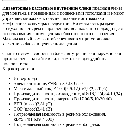
Инверторные кассетные внутренние блоки
предназначены
для монтажа в помещениях с подвесными потолками и имеют
управляемые жалюзи, обеспечивающие оптимально
комфортное воздухораспределение. Возможность раздачи
воздуха по четырем направлениям великолепно подходит для
использования в помещениях общественного назначения.
Максимальный комфорт обеспечивается при установке
кассетного блока в центре помещения.
Сплит-системы состоят из блока внутреннего и наружного и
представлены на сайте в виде комплекта для удобства
пользователя.
Характеристики:
Инвертор
да
Электропитание, Ф/В/Гц
3 / 380 / 50
Максимальный ток, А
10,0(2,9-12,6)/7,9(2,2-11,6)
Производительность, охлаждение, кВт
16,12(4,84-19,34)
Производительность, нагрев, кВт
17,00(5,10-20,40)
EER (класс)
2,81 (C)
COP (класс)
3,41 (B)
Потребляемая мощность в режиме охлаждения,
кВт
5,74(1,639-7,500)
Потребляемая мощность в режиме обогрева,