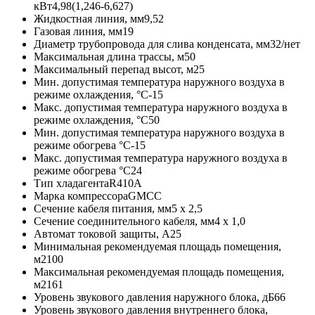
кВт
4,98(1,246-6,627)
Жидкостная линия, мм
9,52
Газовая линия, мм
19
Диаметр трубопровода для слива конденсата, мм
32/нет
Максимальная длина трассы, м
50
Максимальный перепад высот, м
25
Мин. допустимая температура наружного воздуха в
режиме охлаждения, °С
-15
Макс. допустимая температура наружного воздуха в
режиме охлаждения, °С
50
Мин. допустимая температура наружного воздуха в
режиме обогрева °С
-15
Макс. допустимая температура наружного воздуха в
режиме обогрева °С
24
Тип хладагента
R410A
Марка компрессора
GMCC
Сечение кабеля питания, мм
5 х 2,5
Сечение соединительного кабеля, мм
4 х 1,0
Автомат токовой защиты, A
25
Минимальная рекомендуемая площадь помещения,
м2
100
Максимальная рекомендуемая площадь помещения,
м2
161
Уровень звукового давления наружного блока, дБ
66
Уровень звукового давления внутреннего блока,