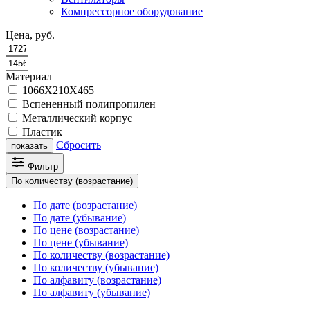
Компрессорное оборудование
Цена, руб.
Материал
1066X210X465
Вспененный полипропилен
Металлический корпус
Пластик
Сбросить
показать
Фильтр
По количеству (возрастание)
По дате (возрастание)
По дате (убывание)
По цене (возрастание)
По цене (убывание)
По количеству (возрастание)
По количеству (убывание)
По алфавиту (возрастание)
По алфавиту (убывание)