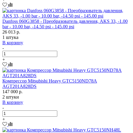
Danfoss 060G3858 - Преобразователь давления, AKS 33, -1.00
bar - 10.00 bar, -14.50 psi - 145.00 psi
26 013 р.
1 штука
В корзину
-
+
Компрессор Mitsubishi Heavy GTC5150ND78A
AGT201A828DS
147 000 р.
2 штуки
В корзину
-
+