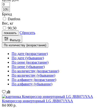
Бренд
Danfoss
Вес, кг
90,50
Сбросить
показать
Фильтр
По количеству (возрастание)
По дате (возрастание)
По дате (убывание)
По цене (возрастание)
По цене (убывание)
По количеству (возрастание)
По количеству (убывание)
По алфавиту (возрастание)
По алфавиту (убывание)
Компрессор инверторный LG JBB071YAA
84 000 р.