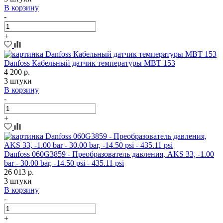
В корзину
-
+
Danfoss Кабельный датчик температуры MBT 153
4 200 р.
3 штуки
В корзину
-
+
Danfoss 060G3859 - Преобразователь давления, AKS 33, -1.00
bar - 30.00 bar, -14.50 psi - 435.11 psi
26 013 р.
3 штуки
В корзину
-
+