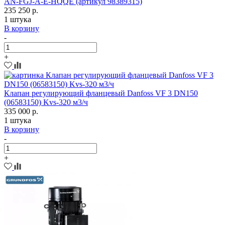
AN-FGJ-A-E-HQQE (артикул 98389315)
235 250 р.
1 штука
В корзину
-
+
Клапан регулирующий фланцевый Danfoss VF 3 DN150
(06583150) Kvs-320 м3/ч
335 000 р.
1 штука
В корзину
-
+