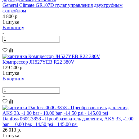
General Climate GR107D пульт управления двухтрубным
фанкойлом
4 800 р.
1 штука
В корзину
-
+
Компрессор JH527YEB R22 380V
129 500 р.
1 штука
В корзину
-
+
Danfoss 060G3858 - Преобразователь давления, AKS 33, -1.00
bar - 10.00 bar, -14.50 psi - 145.00 psi
26 013 р.
1 штука