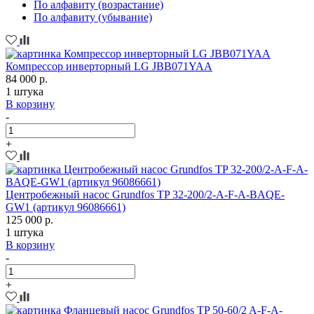
По алфавиту (возрастание)
По алфавиту (убывание)
Компрессор инверторный LG JBB071YAA
84 000 р.
1 штука
В корзину
-
+
Центробежный насос Grundfos TP 32-200/2-A-F-A-BAQE-
GW1 (артикул 96086661)
125 000 р.
1 штука
В корзину
-
+