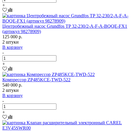
+
Центробежный насос Grundfos TP 32-230/2-A-F-A-BQQE-FX1
(артикул 98278909)
125 000 р.
2 штуки
В корзину
-
+
Компрессор ZP485KCE-TWD-522
540 000 р.
2 штуки
В корзину
-
+